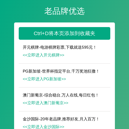
遥想公瑾当年，小乔初嫁了，雄姿英发。
羽扇纶巾，谈笑间，樯橹灰飞烟灭。
故国神游，多情应笑我，早生华发。
人生如梦，一尊还酹江月。